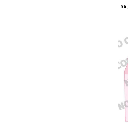
¥5
レシピ
ガス衣類乾燥機
健康
レンジフード
雑学
床暖房
生活の知恵
キッチン
シャワー
リフォーム