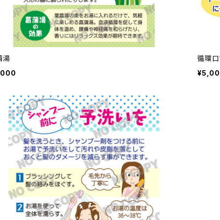
蒲湯
循環口
,000
¥5,0