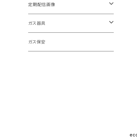
定期配信画像
節約
ガス器具
キッチン
ガステーブル
ガス保安
お風呂
給湯器
環境
浴室暖房乾燥機
寒さ対策
ガスファンヒーター
お手入れ方法
ＬＰガス促進
発電機
商品紹介
クイズ
食洗器
e