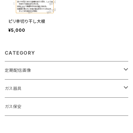
ピリ辛切り干し大根
¥5,000
CATEGORY
定期配信画像
節約
ガス器具
キッチン
ガステーブル
ガス保安
お風呂
給湯器