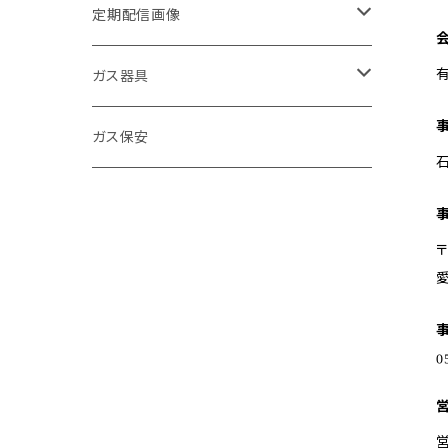
定期配信画像
節約
ガス器具
キッチン
ガステーブル
ガス保安
お風呂
給湯器
〒
環境
浴室暖房乾燥機
寒さ対策
ガスファンヒーター
お手入れ方法
ＬＰガス促進
発電機
商品紹介
クイズ
食洗器
営