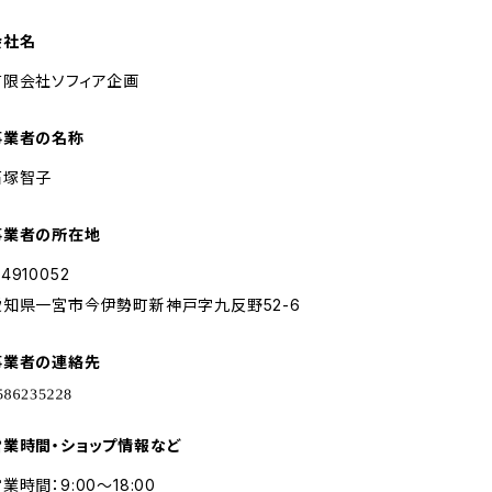
会社名
有限会社ソフィア企画
事業者の名称
石塚智子
事業者の所在地
4910052
愛知県一宮市今伊勢町新神戸字九反野52-6
事業者の連絡先
営業時間・ショップ情報など
業時間：9:00～18:00