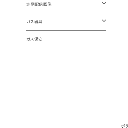
定期配信画像
節約
ガス器具
キッチン
ガステーブル
ガス保安
お風呂
給湯器
環境
浴室暖房乾燥機
寒さ対策
ガスファンヒーター
お手入れ方法
ＬＰガス促進
発電機
商品紹介
クイズ
食洗器
ボ