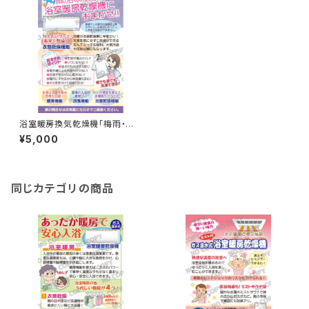
浴室暖房換気乾燥機「梅雨・衣
類」
¥5,000
同じカテゴリの商品