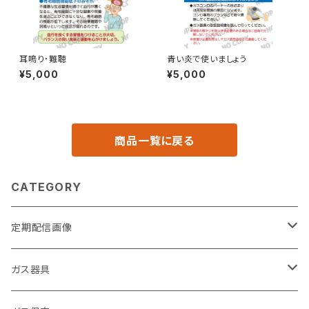
耳鳴り･難聴
青い炎で使いましょう
¥5,000
¥5,000
商品一覧に戻る
CATEGORY
定期配信画像
節約
ガス器具