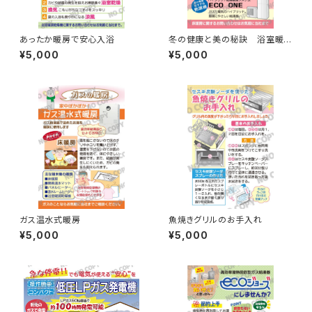
あったか暖房で安心入浴
冬の健康と美の秘訣 浴室暖
房乾燥機
¥5,000
¥5,000
ガス温水式暖房
魚焼きグリルのお手入れ
¥5,000
¥5,000