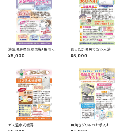
浴室暖房換気乾燥機「梅雨・衣
あったか暖房で安心入浴
類」
¥5,000
¥5,000
ガス温水式暖房
魚焼きグリルのお手入れ