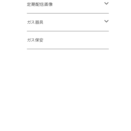
定期配信画像
節約
ガス器具
キッチン
ガステーブル
ガス保安
お風呂
給湯器
環境
浴室暖房乾燥機
寒さ対策
ガスファンヒーター
お手入れ方法
ＬＰガス促進
発電機
商品紹介
クイズ
食洗器