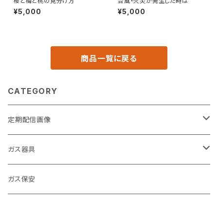
桜と梅と桃の見分け方
台風・火災が発生した時は
¥5,000
¥5,000
商品一覧に戻る
CATEGORY
定期配信画像
節約
ガス器具
キッチン
ガステーブル
ガス保安
お風呂
給湯器