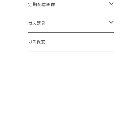
定期配信画像
節約
ガス器具
キッチン
ガステーブル
ガス保安
お風呂
給湯器
環境
浴室暖房乾燥機
寒さ対策
ガスファンヒーター
お手入れ方法
ＬＰガス促進
発電機
商品紹介
クイズ
食洗器