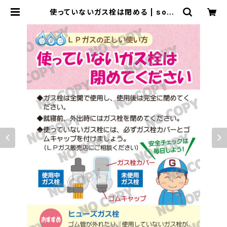
使っていないガス栓は閉める | soph
iagas