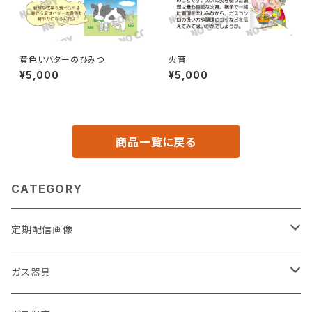
黄色いバターのひみつ
火育
¥5,000
¥5,000
商品一覧に戻る
CATEGORY
定期配信画像
節約
ガス器具