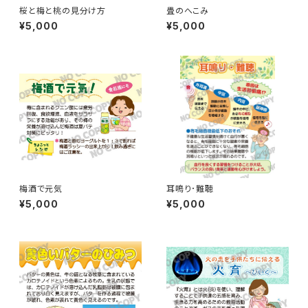
桜と梅と桃の見分け方
畳のへこみ
¥5,000
¥5,000
梅酒で元気
耳鳴り･難聴
¥5,000
¥5,000