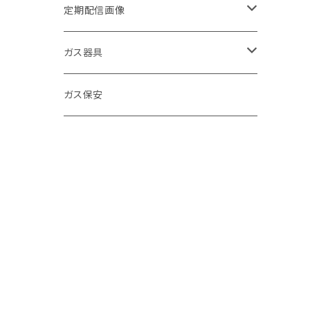
定期配信画像
節約
ガス器具
キッチン
ガステーブル
ガス保安
お風呂
給湯器
環境
浴室暖房乾燥機
寒さ対策
ガスファンヒーター
お手入れ方法
ＬＰガス促進
発電機
商品紹介
クイズ
食洗器