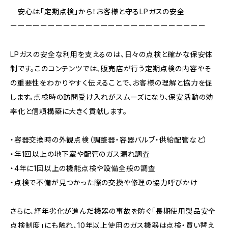
安心は「定期点検」から！お客様と守るLPガスの安全
ーーーーーーーーーーーーーーーーーーーーーーーーーー
LPガスの安全な利用を支えるのは、日々の点検と確かな保安体
制です。このコンテンツでは、販売店が行う定期点検の内容やそ
の重要性をわかりやすく伝えることで、お客様の理解と協力を促
します。点検時の訪問受け入れがスムーズになり、保安活動の効
率化と信頼構築に大きく貢献します。
・容器交換時の外観点検（調整器・容器バルブ・供給配管など）
・年1回以上の地下室や配管のガス漏れ調査
・4年に1回以上の機能点検や設備全般の調査
・点検で不備が見つかった際の交換や修理の協力呼びかけ
さらに、経年劣化が進んだ機器の事故を防ぐ「長期使用製品安全
点検制度」にも触れ、10年以上使用のガス機器は点検・買い替え